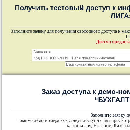
Получить тестовый доступ к и
ЛИГА
Заполните заявку для получения свободного доступа к ма
Г
Доступ предоста
Заказ доступа к демо-но
“БУХГАЛ
Заполните заявку д
Помимо демо-номера вам станут доступны для просмотр
картина дня, Новации, Календа