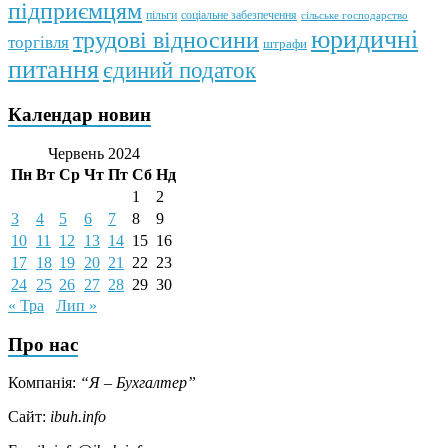
підприємцям
пільги
соціальне забезпечення
сільське господарство
юридичні
трудові відносини
торгівля
штрафи
питання
єдиний податок
Календар новин
Червень 2024
Пн
Вт
Ср
Чт
Пт
Сб
Нд
1
2
3
4
5
6
7
8
9
10
11
12
13
14
15
16
17
18
19
20
21
22
23
24
25
26
27
28
29
30
« Тра
Лип »
Про нас
Компанія:
“Я – Бухгалтер”
Сайт:
ibuh.info