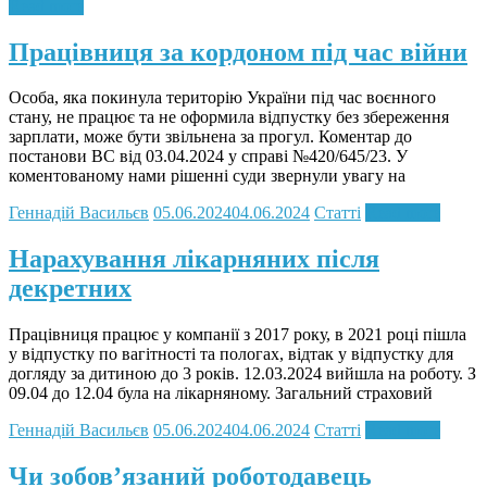
Read more
Працівниця за кордоном під час війни
Особа, яка покинула територію України під час воєнного
стану, не працює та не оформила відпустку без збереження
зарплати, може бути звільнена за прогул. Коментар до
постанови ВС від 03.04.2024 у справі №420/645/23. У
коментованому нами рішенні суди звернули увагу на
Геннадій Васильєв
05.06.2024
04.06.2024
Статті
Read more
Нарахування лікарняних після
декретних
Працівниця працює у компанії з 2017 року, в 2021 році пішла
у відпустку по вагітності та пологах, відтак у відпустку для
догляду за дитиною до 3 років. 12.03.2024 вийшла на роботу. З
09.04 до 12.04 була на лікарняному. Загальний страховий
Геннадій Васильєв
05.06.2024
04.06.2024
Статті
Read more
Чи зобов’язаний роботодавець