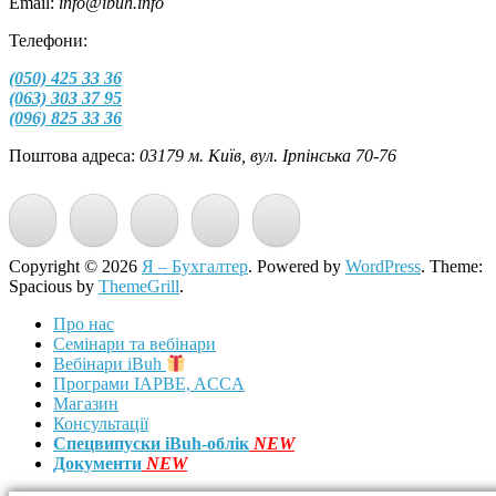
Email:
info@ibuh.info
Телефони:
(050) 425 33 36
(063) 303 37 95
(096) 825 33 36
Поштова адреса:
03179 м. Київ, вул. Ірпінська 70-76
Copyright © 2026
Я – Бухгалтер
. Powered by
WordPress
. Theme:
Spacious by
ThemeGrill
.
Про нас
Семінари та вебінари
Вебінари iBuh
Програми IAPBE, ACCA
Магазин
Консультації
Спецвипуски iBuh-облік
NEW
Документи
NEW