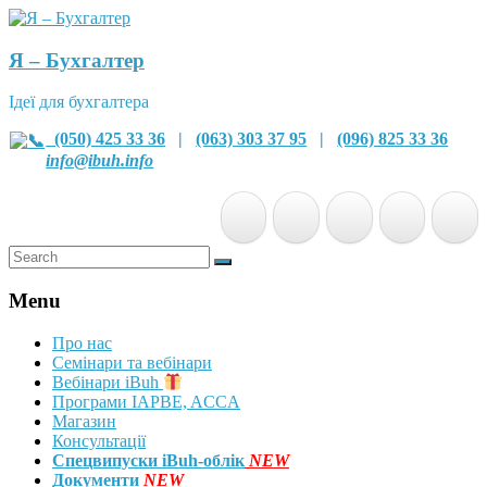
Я – Бухгалтер
Ідеї для бухгалтера
(050) 425 33 36
|
(063) 303 37 95
|
(096) 825 33 36
info@ibuh.info
Menu
Про нас
Семінари та вебінари
Вебінари iBuh
Програми IAPBE, ACCA
Магазин
Консультації
Спецвипуски iBuh-облік
NEW
Документи
NEW