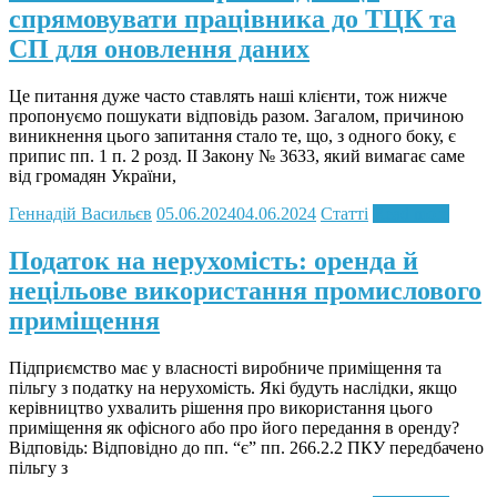
спрямовувати працівника до ТЦК та
СП для оновлення даних
Це питання дуже часто ставлять наші клієнти, тож нижче
пропонуємо пошукати відповідь разом. Загалом, причиною
виникнення цього запитання стало те, що, з одного боку, є
припис пп. 1 п. 2 розд. ІІ Закону № 3633, який вимагає саме
від громадян України,
Геннадій Васильєв
05.06.2024
04.06.2024
Статті
Read more
Податок на нерухомість: оренда й
нецільове використання промислового
приміщення
Підприємство має у власності виробниче приміщення та
пільгу з податку на нерухомість. Які будуть наслідки, якщо
керівництво ухвалить рішення про використання цього
приміщення як офісного або про його передання в оренду?
Відповідь: Відповідно до пп. “є” пп. 266.2.2 ПКУ передбачено
пільгу з