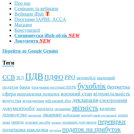
Про нас
Семінари та вебінари
Вебінари iBuh
Програми IAPBE, ACCA
Магазин
Консультації
Спецвипуски iBuh-облік
NEW
Документи
NEW
Перейти до Google Gemini
Теги
ПДВ
ПДФО
ЄСВ
РРО
автомобілі
акцизний
ЗЕД
бухоблік
бюджетна
податок
банки
блокування реєстрації ПН/РК
сфера
воєнний стан
відповідальність
виправлення помилок
декларація
електронний
відпустка
відрядження
військовий збір
звітність
документообіг
зарплата
кадрове
звільнення
лікарняні
діловодство
мобілізація
оплата
карантин
неприбуткові організації
перевірки
оренда
первинні документи
праці
основні засоби
пальне
податок на прибуток
податкова накладна
податок