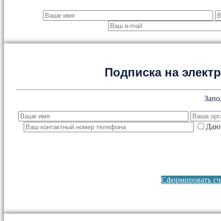
Подписка на элект
Запо
Даю 
Сформировать сче