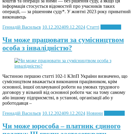
коштів та операції за ними — без рішення суду, а якщо ця
інформація стосується відомостей про учасників таких
операції, — за рішенням суду*. У жовтні 2023 року приватний
виконавець
Геннадій Васильєв
10.12.2024
09.12.2024
Статті
Read more
Чи може працювати за сумісництвом
особа з інвалідністю?
Частиною першою статті 102-1 КЗпП України визначено, що
сумісництвом вважається виконання працівником, крім
основної, іншої оплачуваної роботи на умовах трудового
договору у вільний від основної роботи час на тому самому
або іншому підприємстві, в установі, організації або у
роботодавця –
Геннадій Васильєв
10.12.2024
09.12.2024
Новини
Read more
Чи може юрособа – платник єдиного