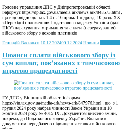
Головне управління ДПС у Дніпропетровській області
інформує https://dp.tax.gov.ua/media-ark/news-ark/848573.html ,
що відповідно до п.п. 1.4 п. 16 прим. 1 підрозд. 10 розд. ХХ
«Перехідні положення» Податкового кодексу України (далі –
ПКУ) нарахування, утримання та сплата (перерахування)
військового збору з доходів платників
Геннадій Васильєв
10.12.2024
09.12.2024
Новини
Read more
Нюанси сплати військового збору із
сум виплат, пов’язаних з тимчасовою
втратою працездатності
ГУ ДПС у Вінницькій області інформує
https://vin.tax.gov.ua/media-ark/news-ark/847976.html , що з 1
грудня 2024 року набрав чинності Закон України від 10
жовтня 2024 року № 4015-ІХ. Документом внесено зміни,
зокрема, до Податкового кодексу України. Вказаним
документом передбачено підвищення ставки військового
збору