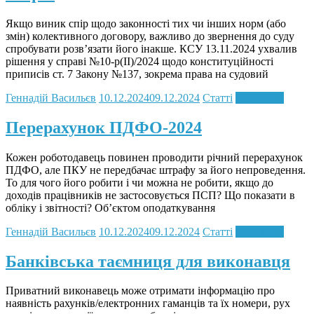
Якщо виник спір щодо законності тих чи інших норм (або
змін) колективного договору, важливо до звернення до суду
спробувати розв’язати його інакше. КСУ 13.11.2024 ухвалив
рішення у справі №10-р(ІІ)/2024 щодо конституційності
приписів ст. 7 Закону №137, зокрема права на судовий
Геннадій Васильєв
10.12.2024
09.12.2024
Статті
Read more
Перерахунок ПДФО-2024
Кожен роботодавець повинен проводити річний перерахунок
ПДФО, але ПКУ не передбачає штрафу за його непроведення.
То для чого його робити і чи можна не робити, якщо до
доходів працівників не застосовується ПСП? Що показати в
обліку і звітності? Об’єктом оподаткування
Геннадій Васильєв
10.12.2024
09.12.2024
Статті
Read more
Банківська таємниця для виконавця
Приватний виконавець може отримати інформацію про
наявність рахунків/електронних гаманців та їх номери, рух