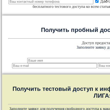
×
Даю с
бесплатного тестового доступа ко всем стат
Получить пробный дос
Доступ предоста
Заполните заявку д
Получить тестовый доступ к и
ЛИГА
Заполните заявку для получения свободного доступа к ма