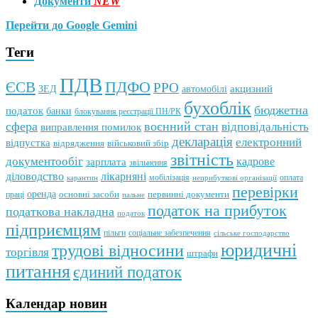
Документи
NEW
Перейти до Google Gemini
Теги
ПДВ
ПДФО
ЄСВ
РРО
автомобілі
акцизний
ЗЕД
бухоблік
бюджетна
податок
банки
блокування реєстрації ПН/РК
сфера
воєнний стан
відповідальність
виправлення помилок
декларація
електронний
відпустка
відрядження
військовий збір
звітність
документообіг
зарплата
кадрове
звільнення
лікарняні
діловодство
мобілізація
оплата
карантин
неприбуткові організації
перевірки
оренда
первинні документи
праці
основні засоби
пальне
податок на прибуток
податкова накладна
податок
підприємцям
пільги
соціальне забезпечення
сільське господарство
юридичні
трудові відносини
торгівля
штрафи
питання
єдиний податок
Календар новин