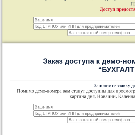
Г
Доступ предоста
Заказ доступа к демо-но
“БУХГАЛ
Заполните заявку д
Помимо демо-номера вам станут доступны для просмотр
картина дня, Новации, Календа