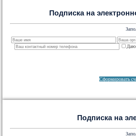
Подписка на электронно
Запо
Даю 
Сформировать сче
Подписка на эл
Запо