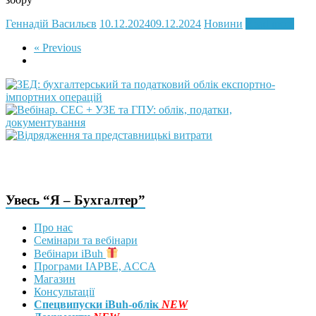
Геннадій Васильєв
10.12.2024
09.12.2024
Новини
Read more
« Previous
Увесь “Я – Бухгалтер”
Про нас
Семінари та вебінари
Вебінари iBuh
Програми IAPBE, ACCA
Магазин
Консультації
Спецвипуски iBuh-облік
NEW