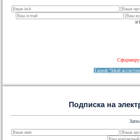
зг
Сформируй
Тариф “Мой ассисте
Подписка на элект
Запо