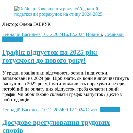
Лектор: Олена ГАБРУК
Геннадій Васильєв
10.12.2024
16.12.2024
Новини
,
Семінари
Read more
Графік відпусток на 2025 рік:
готуємося до нового року!
У грудні працівники відгулюють останні відпустки,
заплановані на 2024 рік. Щоб знати, як вони відпочиватимуть
наступного 2025 року, і мати можливість порахувати резерв,
потрібний на оплату цих відпусток, треба скласти новий
графік. Чи обов’язково складати графік відпусток? Дехто з
роботодавців
Геннадій Васильєв
10.12.2024
09.12.2024
Статті
Read more
Досудове врегулювання трудових
спорів