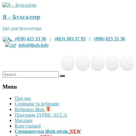
Я – Бухгалтер
Ідеї для бухгалтера
(050) 425 33 36
|
(063) 303 37 95
|
(096) 825 33 36
info@ibuh.info
Menu
Про нас
Семінари та вебінари
Вебінари iBuh
Програми IAPBE, ACCA
Магазин
Консультації
Спецвипуски iBuh-облік
NEW