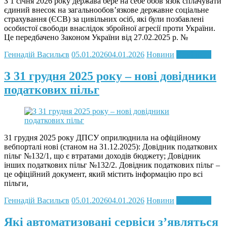
З 1 січня 2026 року держава бере на себе обов’язок сплачувати
єдиний внесок на загальнообов’язкове державне соціальне
страхування (ЄСВ) за цивільних осіб, які були позбавлені
особистої свободи внаслідок збройної агресії проти України.
Це передбачено Законом України від 27.02.2025 р. №
Геннадій Васильєв
05.01.2026
04.01.2026
Новини
Read more
З 31 грудня 2025 року – нові довідники
податкових пільг
31 грудня 2025 року ДПСУ оприлюднила на офіційному
вебпорталі нові (станом на 31.12.2025): Довідник податкових
пільг №132/1, що є втратами доходів бюджету; Довідник
інших податкових пільг №132/2. Довідник податкових пільг –
це офіційний документ, який містить інформацію про всі
пільги,
Геннадій Васильєв
05.01.2026
04.01.2026
Новини
Read more
Які автоматизовані сервіси зʼявляться