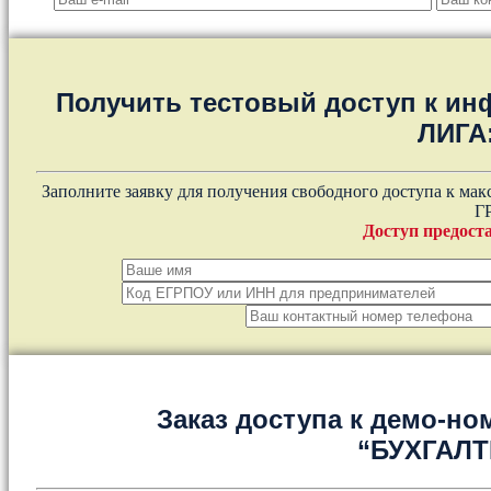
Получить тестовый доступ к и
ЛИГА
Заполните заявку для получения свободного доступа к ма
Г
Доступ предоста
Заказ доступа к демо-но
“БУХГАЛ