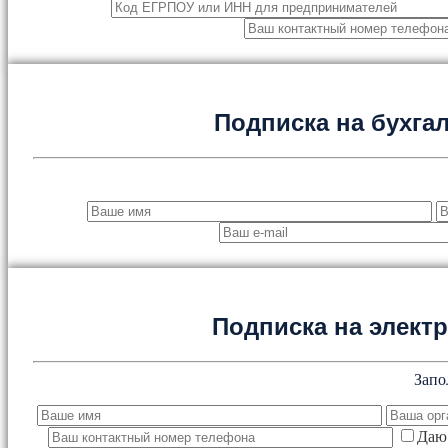
Подписка на бухга
Подписка на элект
Запо
Даю 