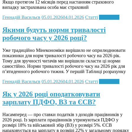
Якщо протягом 12 місяців перед настанням страхового
випадку застрахована особа має страховий
Геннадій Васильєв
05.01.2026
04.01.2026
Статті
Read more
Якими будуть норми тривалості
робочого часу у 2026 році?
Уже традиційно Мінекономіки вирішило не оприлюднювати
показники для норм тривалості робочого часу на 2026 рік.
Тому для зручності читачів ми вирішили скласти ці норми
самостійно. Норми тривалості робочого часу на 2026 рік для
п’ятиденного робочого тижня. У першій Таблиці розрахунку
Геннадій Васильєв
05.01.2026
04.01.2026
Статті
Read more
Як у 2026 році оподатковувати
зарплату ПДФО, ВЗ та ЄСВ?
Насамперед — про ставки податків з доходів працівників у
2026 році. Із зарплати працівників утримуються ПДФО у
розмірі 18% та військовий збір (ВЗ) у розмірі 5%. ЄСВ
нараховується на зарплату в розмірі 22% у загальному порядку