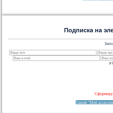
Подписка на эл
Запо
зг
Сформируй
Тариф “Мой ассисте