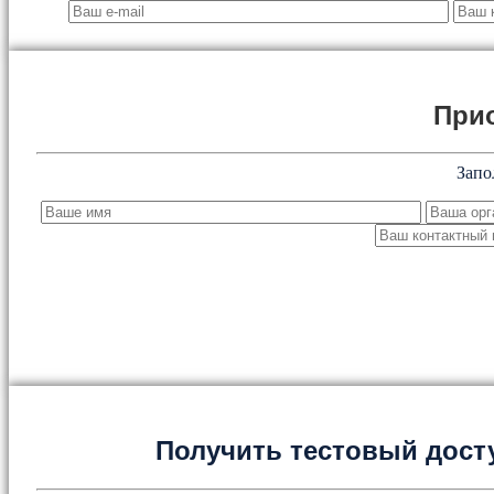
При
Запо
Получить тестовый дост