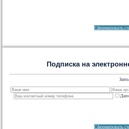
Сформировать сче
Подписка на электронно
Запо
Даю 
Сформировать сче