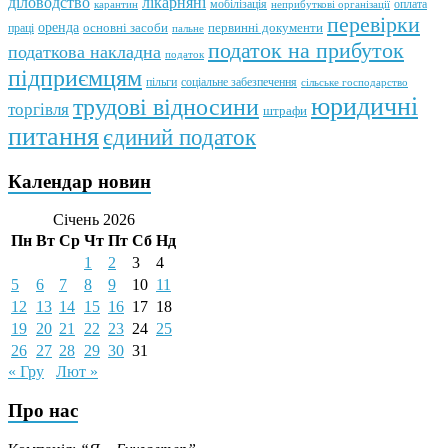
лікарняні
діловодство
мобілізація
оплата
карантин
неприбуткові організації
перевірки
оренда
первинні документи
праці
основні засоби
пальне
податок на прибуток
податкова накладна
податок
підприємцям
пільги
соціальне забезпечення
сільське господарство
юридичні
трудові відносини
торгівля
штрафи
питання
єдиний податок
Календар новин
Січень 2026
Пн
Вт
Ср
Чт
Пт
Сб
Нд
1
2
3
4
5
6
7
8
9
10
11
12
13
14
15
16
17
18
19
20
21
22
23
24
25
26
27
28
29
30
31
« Гру
Лют »
Про нас