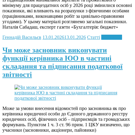
мінімуму для працездатних осіб у 2026 році змінилися основні
показники, які вливають на розрахунки з фізичними особами
(працівниками, виконавцями робіт за цивільно-правовими
угодами). У цьому матеріалі розглянемо загальні показники.
Наталія Сабадаш, експерт газети «Бухгалтерія: бюджет»
Геннадій Васильєв
13.01.2026
13.01.2026
Статті
Read more
Чи може засновник виконувати
функції керівника ЮО в частині
складання та підписання податкової
звітності
Може за умови внесення відомостей про засновника як про
керівника юридичної особи до Єдиного державного реєстру
юридичних осіб, фізичних осіб – підприємців та громадських
формувань. Пунктом 1 ч. 3 ст. 96 прим. 1 ЦКУ визначено, що
учасники (засновники, акціонери, пайовики)