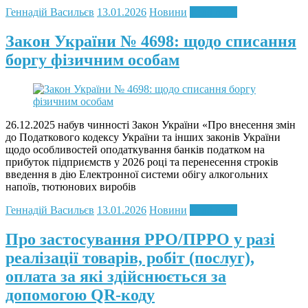
Геннадій Васильєв
13.01.2026
Новини
Read more
Закон України № 4698: щодо списання
боргу фізичним особам
26.12.2025 набув чинності Закон України «Про внесення змін
до Податкового кодексу України та інших законів України
щодо особливостей оподаткування банків податком на
прибуток підприємств у 2026 році та перенесення строків
введення в дію Електронної системи обігу алкогольних
напоїв, тютюнових виробів
Геннадій Васильєв
13.01.2026
Новини
Read more
Про застосування РРО/ПРРО у разі
реалізації товарів, робіт (послуг),
оплата за які здійснюється за
допомогою QR-коду