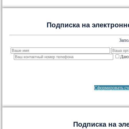
Подписка на электронно
Запо
Даю 
Сформировать сче
Подписка на эл