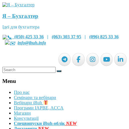
Я – Бухгалтер
Ідеї для бухгалтера
(050) 425 33 36
|
(063) 303 37 95
|
(096) 825 33 36
info@ibuh.info
Menu
Про нас
Семінари та вебінари
Вебінари iBuh
Програми IAPBE, ACCA
Магазин
Консультації
Спецвипуски iBuh-облік
NEW
Документи
NEW