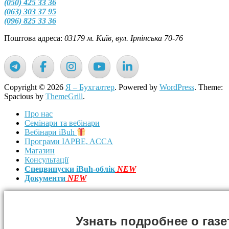
(050) 425 33 36
(063) 303 37 95
(096) 825 33 36
Поштова адреса:
03179 м. Київ, вул. Ірпінська 70-76
Copyright © 2026
Я – Бухгалтер
. Powered by
WordPress
. Theme:
Spacious by
ThemeGrill
.
Про нас
Семінари та вебінари
Вебінари iBuh
Програми IAPBE, ACCA
Магазин
Консультації
Спецвипуски iBuh-облік
NEW
Документи
NEW
Узнать подробнее о газе