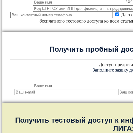
×
Даю с
бесплатного тестового доступа ко всем стат
Получить пробный дос
Доступ предоста
Заполните заявку д
Получить тестовый доступ к и
ЛИГА