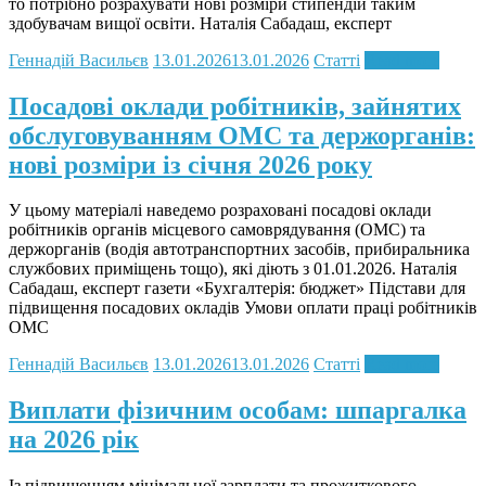
то потрібно розрахувати нові розміри стипендій таким
здобувачам вищої освіти. Наталія Сабадаш, експерт
Геннадій Васильєв
13.01.2026
13.01.2026
Статті
Read more
Посадові оклади робітників, зайнятих
обслуговуванням ОМС та держорганів:
нові розміри із січня 2026 року
У цьому матеріалі наведемо розраховані посадові оклади
робітників органів місцевого самоврядування (ОМС) та
держорганів (водія автотранспортних засобів, прибиральника
службових приміщень тощо), які діють з 01.01.2026. Наталія
Сабадаш, експерт газети «Бухгалтерія: бюджет» Підстави для
підвищення посадових окладів Умови оплати праці робітників
ОМС
Геннадій Васильєв
13.01.2026
13.01.2026
Статті
Read more
Виплати фізичним особам: шпаргалка
на 2026 рік
Із підвищенням мінімальної зарплати та прожиткового