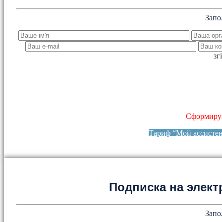
Запо
зг
Сформируй
Тариф “Мой ассисте
Подписка на элект
Запо