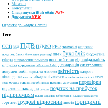
Магазин
Консультації
Спецвипуски iBuh-облік
NEW
Документи
NEW
Перейти до Google Gemini
Теги
ПДВ
ПДФО
ЄСВ
РРО
автомобілі
акцизний
ЗЕД
бухоблік
бюджетна
податок
банки
блокування реєстрації ПН/РК
сфера
воєнний стан
відповідальність
виправлення помилок
декларація
електронний
відпустка
відрядження
військовий збір
звітність
документообіг
зарплата
кадрове
звільнення
лікарняні
діловодство
мобілізація
оплата
карантин
неприбуткові організації
перевірки
оренда
первинні документи
праці
основні засоби
пальне
податок на прибуток
податкова накладна
податок
підприємцям
пільги
соціальне забезпечення
сільське господарство
юридичні
трудові відносини
торгівля
штрафи