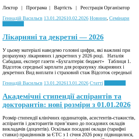
Лектор | Програма | Вартість | Реєстрація Організатор
Геннадій Васильєв
13.01.2026
10.02.2026
Новини
,
Семінари
Read more
Лікарняні та декретні — 2026
У цьому матеріалі наведемо головні цифри, які важливі при
розрахунку лікарняних і декретних у 2026 році. Наталія
Сабадаш, експерт газети «Бухгалтерія: бюджет» Таблиця 1.
Відсоток середньої зарплати для розрахунку лікарняних і
декретних Вид виплати і страховий стаж Відсоток середньої
Геннадій Васильєв
13.01.2026
13.01.2026
Статті
Read more
Академічні стипендії аспірантів та
докторантів: нові розміри з 01.01.2026
Розмір стипендії клінічних ординаторів, асистентів-стажистів,
аспірантів і докторантів прив’язано до посадових окладів
викладачів (доцентів). Оскільки посадові оклади (тарифні
ставки) працівників за ЄТС з 1 січня 2026 року підвищилися,