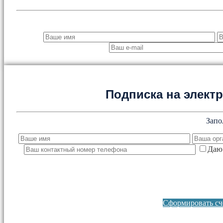
Подписка на элект
Запо
Даю 
Сформировать сче