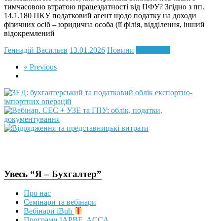
тимчасовою втратою працездатності від ПФУ? Згідно з пп.
14.1.180 ПКУ податковий агент щодо податку на доходи
фізичних осіб – юридична особа (її філія, відділення, інший
відокремлений
Геннадій Васильєв
13.01.2026
Новини
Read more
« Previous
Увесь “Я – Бухгалтер”
Про нас
Семінари та вебінари
Вебінари iBuh
Програми IAPBE, ACCA