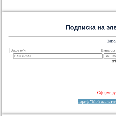
Подписка на эл
Запо
зг
Сформируй
Тариф “Мой ассисте