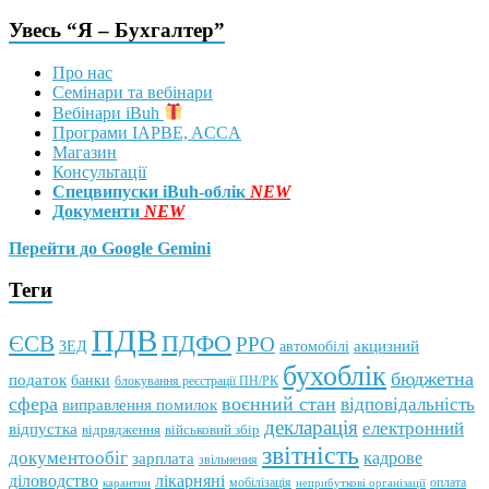
Увесь “Я – Бухгалтер”
Про нас
Семінари та вебінари
Вебінари iBuh
Програми IAPBE, ACCA
Магазин
Консультації
Спецвипуски iBuh-облік
NEW
Документи
NEW
Перейти до Google Gemini
Теги
ПДВ
ПДФО
ЄСВ
РРО
автомобілі
акцизний
ЗЕД
бухоблік
бюджетна
податок
банки
блокування реєстрації ПН/РК
сфера
воєнний стан
відповідальність
виправлення помилок
декларація
електронний
відпустка
відрядження
військовий збір
звітність
документообіг
зарплата
кадрове
звільнення
лікарняні
діловодство
мобілізація
оплата
карантин
неприбуткові організації