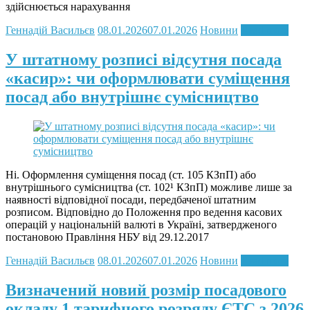
здійснюється нарахування
Геннадій Васильєв
08.01.2026
07.01.2026
Новини
Read more
У штатному розписі відсутня посада
«касир»: чи оформлювати суміщення
посад або внутрішнє сумісництво
Ні. Оформлення суміщення посад (ст. 105 КЗпП) або
внутрішнього сумісництва (ст. 102¹ КЗпП) можливе лише за
наявності відповідної посади, передбаченої штатним
розписом. Відповідно до Положення про ведення касових
операцій у національній валюті в Україні, затвердженого
постановою Правління НБУ від 29.12.2017
Геннадій Васильєв
08.01.2026
07.01.2026
Новини
Read more
Визначений новий розмір посадового
окладу 1 тарифного розряду ЄТС з 2026