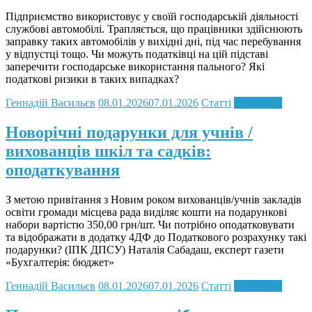
Підприємство використовує у своїй господарській діяльності
службові автомобілі. Трапляється, що працівники здійснюють
заправку таких автомобілів у вихідні дні, під час перебування
у відпустці тощо. Чи можуть податківці на цій підставі
заперечити господарське використання пального? ​Які
податкові ризики в таких випадках?
Геннадій Васильєв
08.01.2026
07.01.2026
Статті
Read more
Новорічні подарунки для учнів /
вихованців шкіл та садків:
оподаткування
З метою привітання з Новим роком вихованців/учнів закладів
освіти громади місцева рада виділяє кошти на подарункові
набори вартістю 350,00 грн/шт. Чи потрібно оподатковувати
та відображати в додатку 4ДФ до Податкового розрахунку такі
подарунки? (ІПК ДПСУ) Наталія Сабадаш, експерт газети
«Бухгалтерія: бюджет»
Геннадій Васильєв
08.01.2026
07.01.2026
Статті
Read more