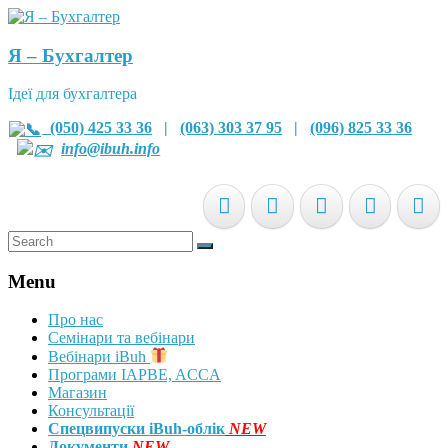
Я – Бухгалтер
Ідеї для бухгалтера
(050) 425 33 36
|
(063) 303 37 95
|
(096) 825 33 36
info@ibuh.info
Menu
Про нас
Семінари та вебінари
Вебінари iBuh
Програми IAPBE, ACCA
Магазин
Консультації
Спецвипуски iBuh-облік
NEW
Документи
NEW