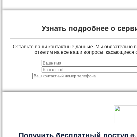
Узнать подробнее о серв
Оставьте ваши контактные данные. Мы обязательно 
ответим на все ваши вопросы, касающиеся 
Получить бесплатный доступ к 