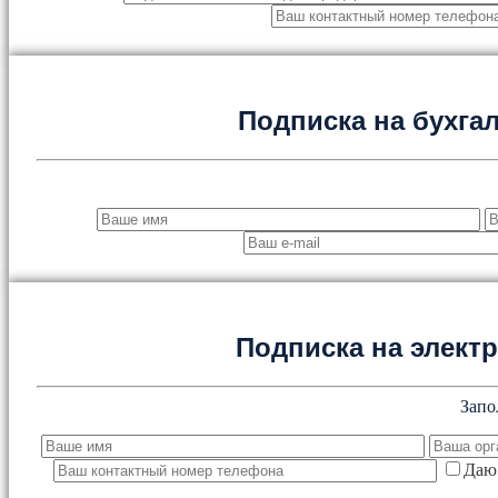
Подписка на бухга
Подписка на элект
Запо
Даю 