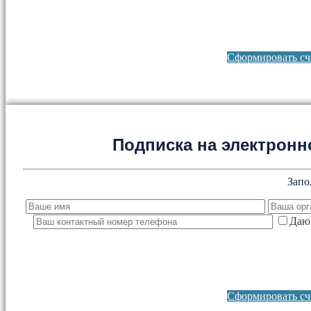
Сформировать сче
Подписка на электронно
Запо
Даю 
Сформировать сче