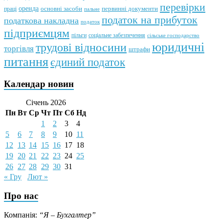
перевірки
оренда
первинні документи
праці
основні засоби
пальне
податок на прибуток
податкова накладна
податок
підприємцям
пільги
соціальне забезпечення
сільське господарство
юридичні
трудові відносини
торгівля
штрафи
питання
єдиний податок
Календар новин
Січень 2026
Пн
Вт
Ср
Чт
Пт
Сб
Нд
1
2
3
4
5
6
7
8
9
10
11
12
13
14
15
16
17
18
19
20
21
22
23
24
25
26
27
28
29
30
31
« Гру
Лют »
Про нас
Компанія:
“Я – Бухгалтер”