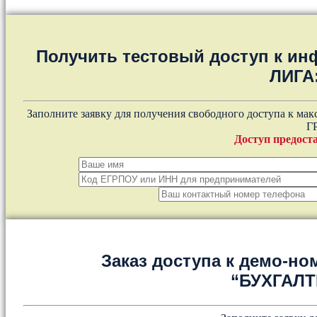
Получить тестовый доступ к и
ЛИГА
Заполните заявку для получения свободного доступа к ма
Г
Доступ предоста
Заказ доступа к демо-но
“БУХГАЛ