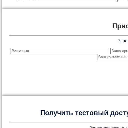
При
Запо
Получить тестовый дост
Заполните заявку д