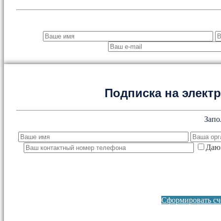
Подписка на элект
Запо
Даю 
Сформировать сче