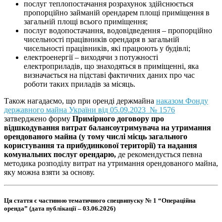
послуг теплопостачання розрахунок здійснюється
пропорційно займаній орендарем площі приміщення в
загальній площі всього приміщення;
послуг водопостачання, водовідведення – пропорційно
чисельності працівників орендаря в загальній
чисельності працівників, які працюють у будівлі;
електроенергії – виходячи з потужності
електроприладів, що знаходяться в приміщенні, яка
визначається на підставі фактичних даних про час
роботи таких приладів за місяць.
Також нагадаємо, що при оренді держмайна
наказом Фонду
державного майна України від 05.09.2023 № 1576
затверджено форму
Примірного договору про
відшкодування витрат балансоутримувача на утримання
орендованого майна (у тому числі місць загального
користування та прибудинкової території) та надання
комунальних послуг орендарю,
де рекомендується певна
методика розподілу витрат на утримання орендованого майна,
яку можна взяти за основу.
Ця стаття є частиною тематичного спецвипуску № 1 “Операційна
оренда” (дата публікації – 03.06.2026)