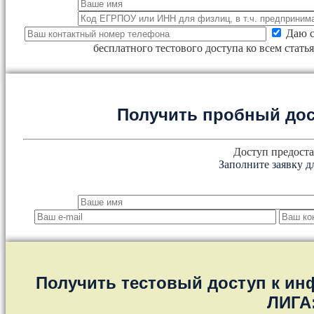
Даю с
бесплатного тестового доступа ко всем стат
Получить пробный дос
Доступ предоста
Заполните заявку д
Получить тестовый доступ к и
ЛИГА