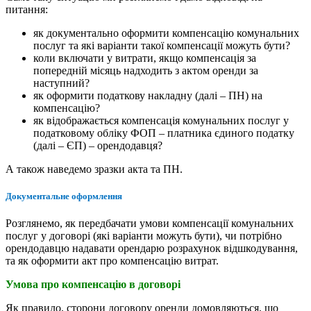
питання:
як документально оформити компенсацію комунальних
послуг та які варіанти такої компенсації можуть бути?
коли включати у витрати, якщо компенсація за
попередній місяць надходить з актом оренди за
наступний?
як оформити податкову накладну (далі – ПН) на
компенсацію?
як відображається компенсація комунальних послуг у
податковому обліку ФОП – платника єдиного податку
(далі – ЄП) – орендодавця?
А також наведемо зразки акта та ПН.
Документальне оформлення
Розглянемо, як передбачати умови компенсації комунальних
послуг у договорі (які варіанти можуть бути), чи потрібно
орендодавцю надавати орендарю розрахунок відшкодування,
та як оформити акт про компенсацію витрат.
Умова про компенсацію в договорі
Як правило, сторони договору оренди домовляються, що