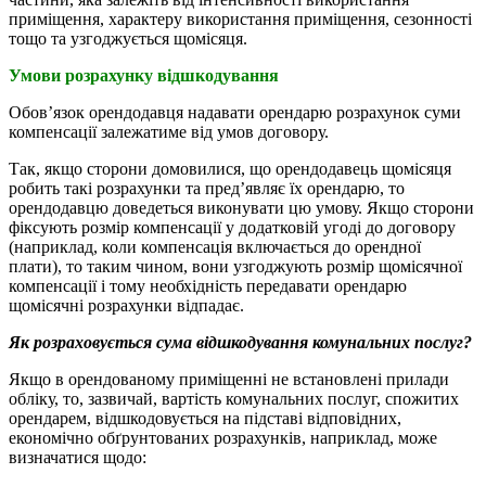
приміщення, характеру використання приміщення, сезонності
тощо та узгоджується щомісяця.
Умови розрахунку відшкодування
Обов’язок орендодавця надавати орендарю розрахунок суми
компенсації залежатиме від умов договору.
Так, якщо сторони домовилися, що орендодавець щомісяця
робить такі розрахунки та пред’являє їх орендарю, то
орендодавцю доведеться виконувати цю умову. Якщо сторони
фіксують розмір компенсації у додатковій угоді до договору
(наприклад, коли компенсація включається до орендної
плати), то таким чином, вони узгоджують розмір щомісячної
компенсації і тому необхідність передавати орендарю
щомісячні розрахунки відпадає.
Як розраховується сума відшкодування комунальних послуг?
Якщо в орендованому приміщенні не встановлені прилади
обліку, то, зазвичай, вартість комунальних послуг, спожитих
орендарем, відшкодовується на підставі відповідних,
економічно обґрунтованих розрахунків, наприклад, може
визначатися щодо: