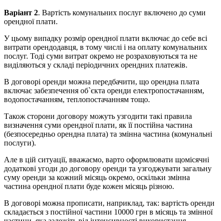
Варіант 2
. Вартість комунальних послуг включено до суми
орендної плати.
У цьому випадку розмір орендної плати включає до себе всі
витрати орендодавця, в тому числі і на оплату комунальних
послуг. Тоді суми витрат окремо не розраховуються та не
виділяються у складі періодичних орендних платежів.
В договорі оренди можна передбачити, що орендна плата
включає забезпечення об`єкта оренди електропостачанням,
водопостачанням, теплопостачанням тощо.
Також сторони договору можуть узгодити такі правила
визначення суми орендної плати, як її постійна частина
(безпосередньо орендна плата) та змінна частина (комунальні
послуги).
Але в цій ситуації, вважаємо, варто оформлювати щомісячні
додаткові угоди до договору оренди та узгоджувати загальну
суму оренди за кожний місяць окремо, оскільки змінна
частина орендної плати буде кожен місяць різною.
В договорі можна прописати, наприклад, так: вартість оренди
складається з постійної частини 10000 грн в місяць та змінної
частини, яка залежіть від інтенсивності використання