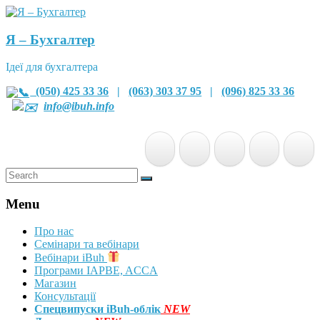
Я – Бухгалтер
Ідеї для бухгалтера
(050) 425 33 36
|
(063) 303 37 95
|
(096) 825 33 36
info@ibuh.info
Menu
Про нас
Семінари та вебінари
Вебінари iBuh
Програми IAPBE, ACCA
Магазин
Консультації
Спецвипуски iBuh-облік
NEW