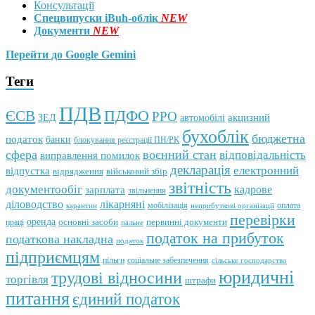
Консультації
Спецвипуски iBuh-облік
NEW
Документи
NEW
Перейти до Google Gemini
Теги
ПДВ
ПДФО
ЄСВ
РРО
автомобілі
акцизний
ЗЕД
бухоблік
бюджетна
податок
банки
блокування реєстрації ПН/РК
сфера
воєнний стан
відповідальність
виправлення помилок
декларація
електронний
відпустка
відрядження
військовий збір
звітність
документообіг
зарплата
кадрове
звільнення
лікарняні
діловодство
мобілізація
оплата
карантин
неприбуткові організації
перевірки
оренда
первинні документи
праці
основні засоби
пальне
податок на прибуток
податкова накладна
податок
підприємцям
пільги
соціальне забезпечення
сільське господарство
юридичні
трудові відносини
торгівля
штрафи
питання
єдиний податок