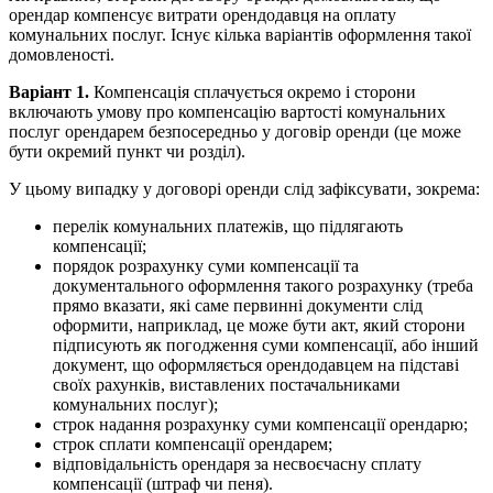
орендар компенсує витрати орендодавця на оплату
комунальних послуг. Існує кілька варіантів оформлення такої
домовленості.
Варіант 1.
Компенсація сплачується окремо і сторони
включають умову про компенсацію вартості комунальних
послуг орендарем безпосередньо у договір оренди (це може
бути окремий пункт чи розділ).
У цьому випадку у договорі оренди слід зафіксувати, зокрема:
перелік комунальних платежів, що підлягають
компенсації;
порядок розрахунку суми компенсації та
документального оформлення такого розрахунку (треба
прямо вказати, які саме первинні документи слід
оформити, наприклад, це може бути акт, який сторони
підписують як погодження суми компенсації, або інший
документ, що оформляється орендодавцем на підставі
своїх рахунків, виставлених постачальниками
комунальних послуг);
строк надання розрахунку суми компенсації орендарю;
строк сплати компенсації орендарем;
відповідальність орендаря за несвоєчасну сплату
компенсації (штраф чи пеня).