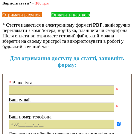
Вартість статті* –
300 грн
Отримати рахунок
Оплатити карткою
* Стаття надається в електронному форматі
PDF
, який зручно
переглядати з комп’ютера, ноутбука, планшета чи смартфона.
Після оплати ви отримаєте готовий файл, який можна
зберегти на своєму пристрої та використовувати в роботі у
будь-який зручний час.
Для отримання доступу до статті, заповніть
форму:
*
Ваше ім'я
*
Ваш e-mail
*
Ваш номер телефона
Даю згоду на обробку персональних даних згідно з