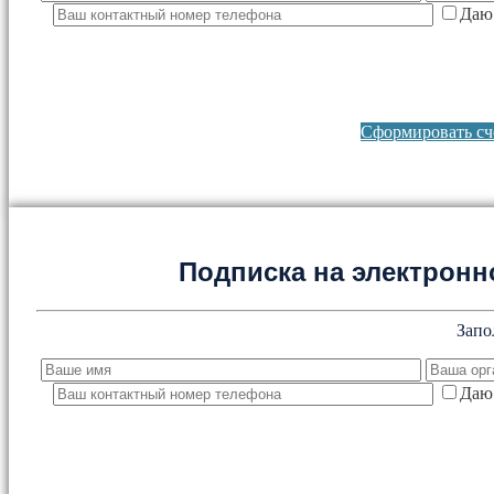
Даю 
Сформировать сче
Подписка на электронно
Запо
Даю 