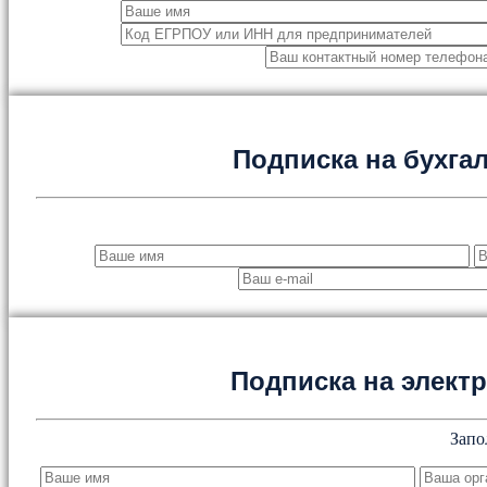
Подписка на бухга
Подписка на элект
Запо