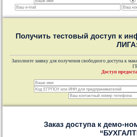
×
Получить тестовый доступ к и
ЛИГА
Заполните заявку для получения свободного доступа к ма
Г
Доступ предоста
Заказ доступа к демо-но
“БУХГАЛ