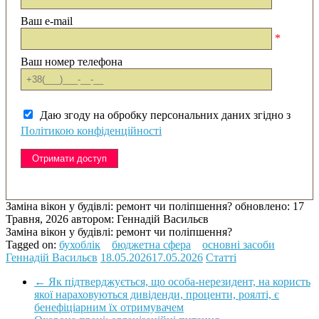
Ваш e-mail
*
Ваш номер телефона
Даю згоду на обробку персональних даних згідно з
Політикою конфіденційності
Заміна вікон у будівлі: ремонт чи поліпшення?
обновлено:
17
Травня, 2026
автором:
Геннадій Васильєв
Заміна вікон у будівлі: ремонт чи поліпшення?
Tagged on:
бухоблік
бюджетна сфера
основні засоби
Геннадій Васильєв
18.05.2026
17.05.2026
Статті
←
Як підтверджується, що особа-нерезидент, на користь
якої нараховуються дивіденди, проценти, роялті, є
бенефіціарним їх отримувачем