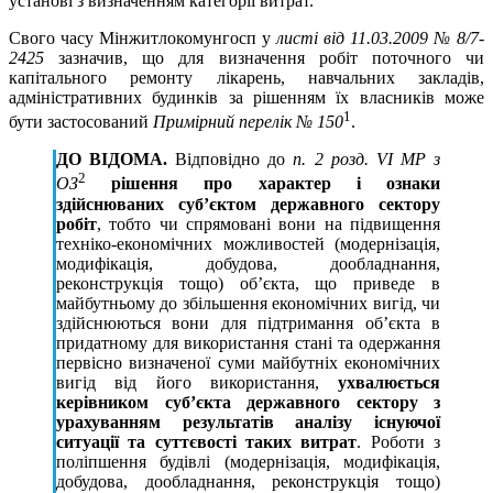
установі з визначенням категорії витрат.
Свого часу Мінжитлокомунгосп у
листі від 11.03.2009 № 8/7-
2425
зазначив, що для визначення робіт поточного чи
капітального ремонту лікарень, навчальних закладів,
адміністративних будинків за рішенням їх власників може
1
бути застосований
Примірний перелік № 150
.
ДО ВІДОМА.
Відповідно до
п. 2 розд. VI МР з
2
ОЗ
рішення про характер і ознаки
здійснюваних суб’єктом державного сектору
робіт
, тобто чи спрямовані вони на підвищення
техніко-економічних можливостей (модернізація,
модифікація, добудова, дообладнання,
реконструкція тощо) об’єкта, що приведе в
майбутньому до збільшення економічних вигід, чи
здійснюються вони для підтримання об’єкта в
придатному для використання стані та одержання
первісно визначеної суми майбутніх економічних
вигід від його використання,
ухвалюється
керівником суб’єкта державного сектору з
урахуванням результатів аналізу існуючої
ситуації та суттєвості таких витрат
. Роботи з
поліпшення будівлі (модернізація, модифікація,
добудова, дообладнання, реконструкція тощо)