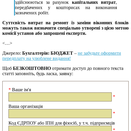
здійснюються за рахунок
капітальних витрат
,
передбачених у кошторисах на виконання
зазначених робіт.
Суттєвість витрат на ремонт із заміни віконних блоків
можуть також визначити спеціально утворені з цією метою
комісії установ або запрошені експерти.
<…>
Джерело:
Бухгалтерія: БЮДЖЕТ
–
не забудьте оформити
передплату на улюблене видання!
Щоб
БЕЗКОШТОВНО
отримати доступ до повного текста
статті заповніть, будь ласка, заявку:
*
Ваше ім'я
*
Ваша організація
*
Код ЄДРПОУ або ІПН для фізосіб, у т.ч. підприємців
*