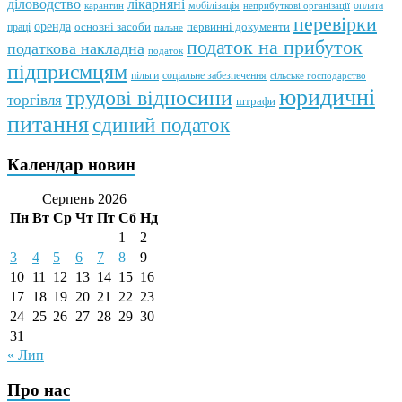
лікарняні
діловодство
мобілізація
оплата
карантин
неприбуткові організації
перевірки
оренда
первинні документи
праці
основні засоби
пальне
податок на прибуток
податкова накладна
податок
підприємцям
пільги
соціальне забезпечення
сільське господарство
юридичні
трудові відносини
торгівля
штрафи
питання
єдиний податок
Календар новин
Серпень 2026
Пн
Вт
Ср
Чт
Пт
Сб
Нд
1
2
3
4
5
6
7
8
9
10
11
12
13
14
15
16
17
18
19
20
21
22
23
24
25
26
27
28
29
30
31
« Лип
Про нас