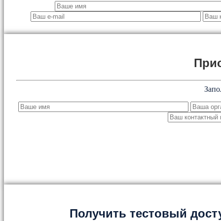
При
Запо
Получить тестовый дост