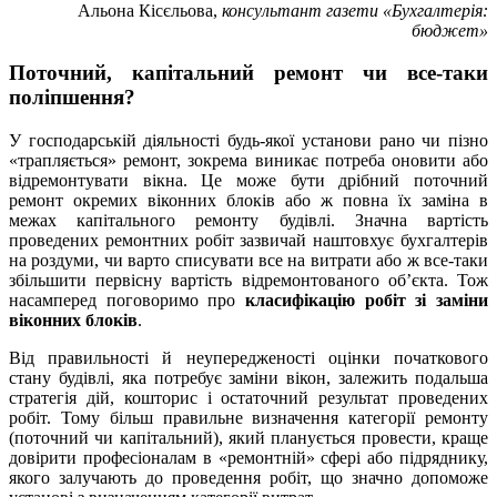
Альона Кісєльова,
консультант газети «Бухгалтерія:
бюджет»
Поточний, капітальний ремонт чи все-таки
поліпшення?
У господарській діяльності будь-якої установи рано чи пізно
«трапляється» ремонт, зокрема виникає потреба оновити або
відремонтувати вікна. Це може бути дрібний поточний
ремонт окремих віконних блоків або ж повна їх заміна в
межах капітального ремонту будівлі. Значна вартість
проведених ремонтних робіт зазвичай наштовхує бухгалтерів
на роздуми, чи варто списувати все на витрати або ж все-таки
збільшити первісну вартість відремонтованого об’єкта. Тож
насамперед поговоримо про
класифікацію робіт зі заміни
віконних блоків
.
Від правильності й неупередженості оцінки початкового
стану будівлі, яка потребує заміни вікон, залежить подальша
стратегія дій, кошторис і остаточний результат проведених
робіт. Тому більш правильне визначення категорії ремонту
(поточний чи капітальний), який планується провести, краще
довірити професіоналам в «ремонтній» сфері або підряднику,
якого залучають до проведення робіт, що значно допоможе