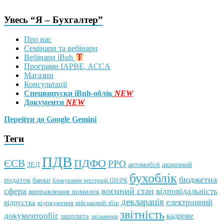
Увесь “Я – Бухгалтер”
Про нас
Семінари та вебінари
Вебінари iBuh
Програми IAPBE, ACCA
Магазин
Консультації
Спецвипуски iBuh-облік
NEW
Документи
NEW
Перейти до Google Gemini
Теги
ПДВ
ПДФО
ЄСВ
РРО
автомобілі
акцизний
ЗЕД
бухоблік
бюджетна
податок
банки
блокування реєстрації ПН/РК
сфера
воєнний стан
відповідальність
виправлення помилок
декларація
електронний
відпустка
відрядження
військовий збір
звітність
документообіг
зарплата
кадрове
звільнення