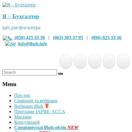
Я – Бухгалтер
Ідеї для бухгалтера
(050) 425 33 36
|
(063) 303 37 95
|
(096) 825 33 36
info@ibuh.info
Menu
Про нас
Семінари та вебінари
Вебінари iBuh
Програми IAPBE, ACCA
Магазин
Консультації
Спецвипуски iBuh-облік
NEW