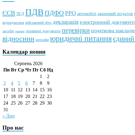
ПДВ
ПДФО
ЄСВ
РРО
автомобілі
акцизний податок
ЗЕД
декларація
електронний документо
відрядження
військовий збір
перевірки
податкова накладн
первинні документи
засоби
пальне
юридичні питання
відносини
єдиний
штрафи
Календар новин
Серпень 2026
Пн
Вт
Ср
Чт
Пт
Сб
Нд
1
2
3
4
5
6
7
8
9
10
11
12
13
14
15
16
17
18
19
20
21
22
23
24
25
26
27
28
29
30
31
« Лип
Про нас