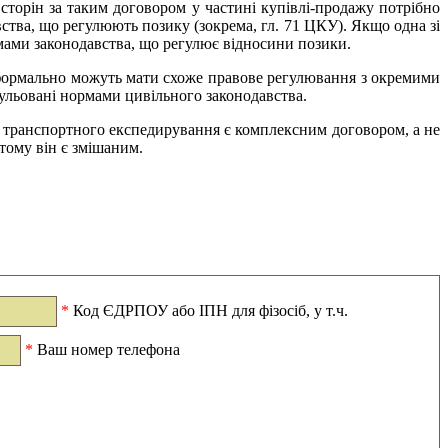
сторін за таким договором у частині купівлі-продажу потрібно
ства, що регулюють позику (зокрема, гл. 71 ЦКУ). Якщо одна зі
рмами законодавства, що регулює відносини позики.
і формально можуть мати схоже правове регулювання з окремими
ульовані нормами цивільного законодавства.
р транспортного експедирування є комплексним договором, а не
 тому він є змішаним.
*
Код ЄДРПОУ або ІПН для фізосіб, у т.ч.
*
Ваш номер телефона