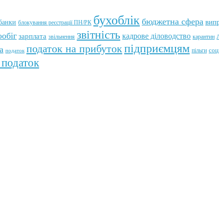
бухоблік
бюджетна сфера
банки
вип
блокування реєстрації ПН/РК
звітність
обіг
кадрове діловодство
зарплата
звільнення
карантин
підприємцям
податок на прибуток
а
пільги
соц
податок
 податок