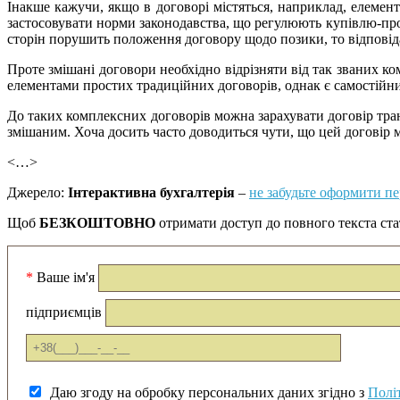
Інакше кажучи, якщо в договорі містяться, наприклад, елемен
застосовувати норми законодавства, що регулюють купівлю-прод
сторін порушить положення договору щодо позики, то відповіда
Проте змішані договори необхідно відрізняти від так званих 
елементами простих традиційних договорів, однак є самостійни
До таких комплексних договорів можна зарахувати договір тра
змішаним. Хоча досить часто доводиться чути, що цей договір м
<…>
Джерело:
Інтерактивна бухгалтерія
–
не забудьте оформити п
Щоб
БЕЗКОШТОВНО
отримати доступ до повного текста статт
*
Ваше ім'я
підприємців
Даю згоду на обробку персональних даних згідно з
Полі