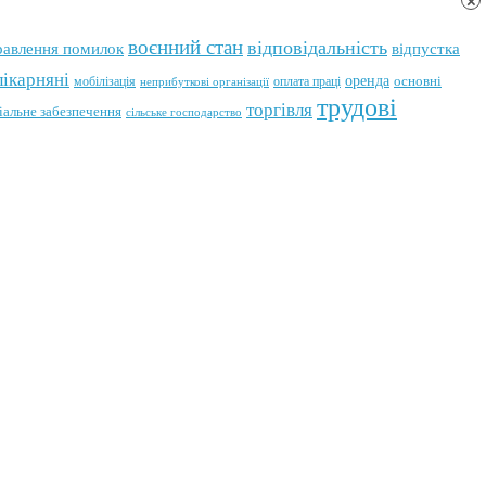
×
воєнний стан
відповідальність
відпустка
равлення помилок
лікарняні
оренда
мобілізація
оплата праці
основні
неприбуткові організації
трудові
торгівля
іальне забезпечення
сільське господарство