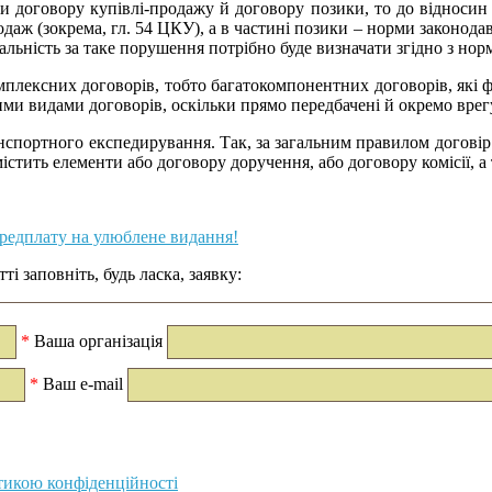
ти договору купівлі-продажу й договору позики, то до відносин 
аж (зокрема, гл. 54 ЦКУ), а в частині позики – норми законодав
льність за таке порушення потрібно буде визначати згідно з но
комплексних договорів, тобто багатокомпонентних договорів, як
ми видами договорів, оскільки прямо передбачені й окремо врег
нспортного експедирування. Так, за загальним правилом догові
істить елементи або договору доручення, або договору комісії, а
ередплату на улюблене видання!
і заповніть, будь ласка, заявку:
*
Ваша організація
*
Ваш e-mail
тикою конфіденційності