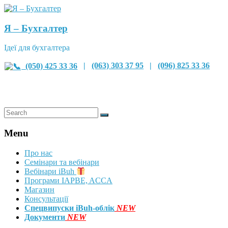
Я – Бухгалтер
Ідеї для бухгалтера
(050) 425 33 36
|
(063) 303 37 95
|
(096) 825 33 36
Menu
Про нас
Семінари та вебінари
Вебінари iBuh
Програми IAPBE, ACCA
Магазин
Консультації
Спецвипуски iBuh-облік
NEW
Документи
NEW