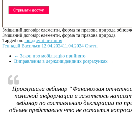
Змішаний договір: елементи, форма та правова природа
обновл
Змішаний договір: елементи, форма та правова природа
Tagged on:
юридичні питання
Геннадій Васильєв
12.04.2024
11.04.2024
Статті
←
Закон про мобілізацію прийнято
Виправлення в держдивідендних розрахунках
→
Прослушала вебинар “Финансовая отчетность
полезной информации и захотелось написат
вебинар по составлению декларации по пр
объеме представлен что не остается вопросов