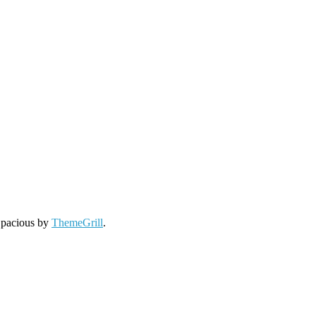
Spacious by
ThemeGrill
.