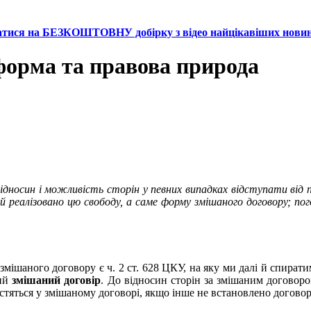
атися на БЕЗКОШТОВНУ добірку з відео найцікавіших нови
форма та правова природа
відносин і можливість сторін у певних випадках відступати від 
й реалізовано цю свободу, а саме форму змішаного договору; пого
мішаного договору є ч. 2 ст. 628 ЦКУ, на яку ми далі й спират
ний
змішаний договір
. До відносин сторін за змішаним договор
стяться у змішаному договорі, якщо інше не встановлено договор