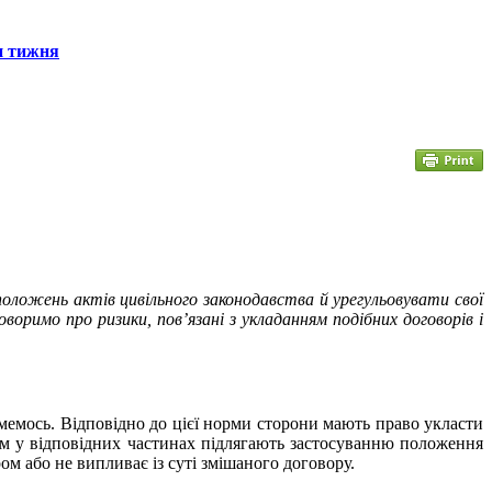
н тижня
положень актів цивільного законодавства й урегульовувати свої
воримо про ризики, пов’язані з укладанням подібних договорів і
имемось. Відповідно до цієї норми сторони мають право укласти
ом у відповідних частинах підлягають застосуванню положення
ом або не випливає із суті змішаного договору.